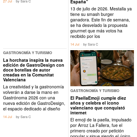
España”
27 Jul
by
Sara C
13 de julio de 2026. Mestalla ya
tiene su smash burger
ganadora. Este fin de semana,
se ha desvelado la propuesta
gourmet que más votos ha
recibido por los
14 Jul
by
Sara C
GASTRONOMÍA Y TURISMO
La horchata inspira la nueva
edición de GastroDesign con
doce botellas de autor
creadas en la Comunitat
Valenciana
La creatividad y la gastronomía
GASTRONOMÍA Y TURISMO
volverán a darse la mano en
Gastrónoma 2026 con una
El PaellaEmoji cumple diez
años y celebra el icono
nueva edición de GastroDesign,
valenciano que conquistó
el espacio dedicado al diseño
internet
14 Jul
by
Sara C
El emoji de la paella, impulsado
por Arroz La Fallera, fue el
primero creado por petición
popular y sigue siendo el único