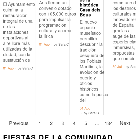
Arts firman un
como uno de
El Ayuntamiento
histórica
convenio dotado
los destinos
Casa dels
culmina la
con 105.000 euros
culturales m
Bous
restauración
para impulsar la
innovadores
integral de una
El nuevo
programación
de España
de las
espacio
cultural y acercar
gracias al
instalaciones
museístico
la lírica
auge de las
deportivas al
permitirá
experiencias
aire libre más
descubrir la
01 Ago
by
Sara C
inmersivas,
utilizadas de la
tradición
propuestas
ciudad, con la
pesquera de
que combina
sustitución de
los Poblats
Marítims, la
30 Jul
by
Sara
01 Ago
by
Sara C
evolución del
puerto y
oficios
históricos
como la pesca
del
01 Ago
by
Sara C
Previous
1
2
3
4
5
…
134
Next
FIESTAS DE LA COMUNIDAD