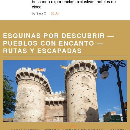
buscando experiencias exclusivas, hoteles de
cinco
by
Sara C
08 Jul
ESQUINAS POR DESCUBRIR —
PUEBLOS CON ENCANTO —
RUTAS Y ESCAPADAS
13 febrero, 2026