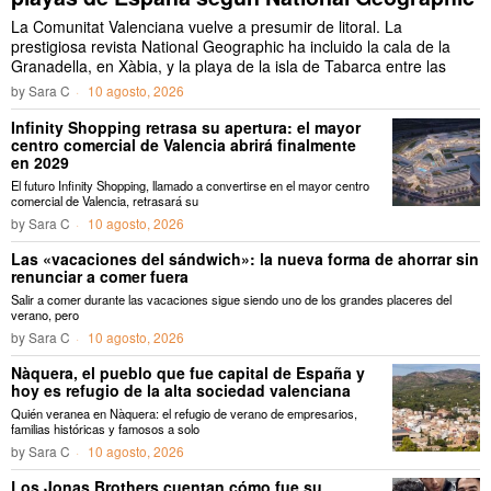
La Comunitat Valenciana vuelve a presumir de litoral. La
prestigiosa revista National Geographic ha incluido la cala de la
Granadella, en Xàbia, y la playa de la isla de Tabarca entre las
by
Sara C
10 agosto, 2026
Infinity Shopping retrasa su apertura: el mayor
centro comercial de Valencia abrirá finalmente
en 2029
El futuro Infinity Shopping, llamado a convertirse en el mayor centro
comercial de Valencia, retrasará su
by
Sara C
10 agosto, 2026
Las «vacaciones del sándwich»: la nueva forma de ahorrar sin
renunciar a comer fuera
Salir a comer durante las vacaciones sigue siendo uno de los grandes placeres del
verano, pero
by
Sara C
10 agosto, 2026
Nàquera, el pueblo que fue capital de España y
hoy es refugio de la alta sociedad valenciana
Quién veranea en Nàquera: el refugio de verano de empresarios,
familias históricas y famosos a solo
by
Sara C
10 agosto, 2026
Los Jonas Brothers cuentan cómo fue su