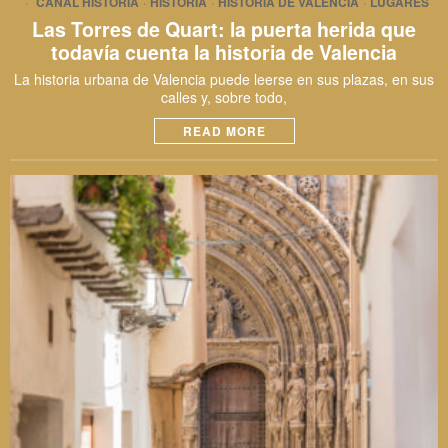
CANAL HISTORIA
·
HISTORIA
·
HISTORIA DE VALENCIA
·
LUGARES
Las Torres de Quart: la puerta herida que
todavía cuenta la historia de Valencia
La historia urbana de Valencia puede leerse en sus plazas, en sus
calles y, sobre todo,
READ MORE