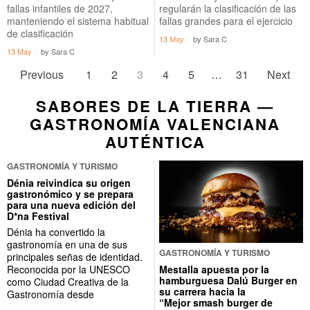
fallas infantiles de 2027,
regularán la clasificación de las
manteniendo el sistema habitual
fallas grandes para el ejercicio
de clasificación
13 May
by
Sara C
13 May
by
Sara C
Previous
1
2
3
4
5
…
31
Next
SABORES DE LA TIERRA —
GASTRONOMÍA VALENCIANA
AUTÉNTICA
GASTRONOMÍA Y TURISMO
Dénia reivindica su origen
gastronómico y se prepara
para una nueva edición del
D*na Festival
Dénia ha convertido la
gastronomía en una de sus
GASTRONOMÍA Y TURISMO
principales señas de identidad.
Mestalla apuesta por la
Reconocida por la UNESCO
hamburguesa Dalú Burger en
como Ciudad Creativa de la
su carrera hacia la
Gastronomía desde
“Mejor smash burger de