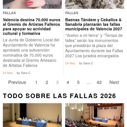
FALLAS
FALLAS
Valencia destina 70.000 euros
Baenas Tándem y Ceballos &
al Gremio de Artistas Falleros
Sanabria plantarán las fallas
para apoyar su actividad
municipales de Valencia 2027
cultural y formativa
“Vuelvo a mi tierra” y “Temps de
La Junta de Gobierno Local del
falles” serán los monumentos
Ayuntamiento de Valencia ha
que presidirán la plaza del
aprobado una subvención
Ayuntamiento durante las Fallas
nominativa de 70.000 euros
2027 Los jurados encargados
destinada al Gremio Artesano
24 May
by
Sara C
de Artistas Falleros
24 May
by
Sara C
Previous
1
2
3
4
5
…
42
Next
TODO SOBRE LAS FALLAS 2026