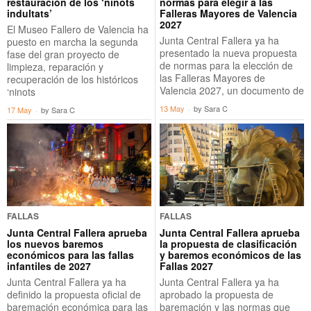
restauración de los ‘ninots
normas para elegir a las
indultats’
Falleras Mayores de Valencia
2027
El Museo Fallero de Valencia ha
Junta Central Fallera ya ha
puesto en marcha la segunda
presentado la nueva propuesta
fase del gran proyecto de
de normas para la elección de
limpieza, reparación y
las Falleras Mayores de
recuperación de los históricos
Valencia 2027, un documento de
‘ninots
13 May
by
Sara C
17 May
by
Sara C
FALLAS
FALLAS
Junta Central Fallera aprueba
Junta Central Fallera aprueba
los nuevos baremos
la propuesta de clasificación
económicos para las fallas
y baremos económicos de las
infantiles de 2027
Fallas 2027
Junta Central Fallera ya ha
Junta Central Fallera ya ha
definido la propuesta oficial de
aprobado la propuesta de
baremación económica para las
baremación y las normas que