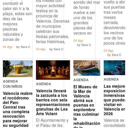
los meses con
vuelto a abrir
sonido del mar
combatir el
mayor actividad
sus puertas
de fondo
calor sin ir a la
festiva en la
tras varios
vuelve a ser
playa, estas son
provincia de
meses
uno de los
diez de las
Valencia. Decenas
cerrada,
grandes
mejores
de municipios
devolviendo 
planes del
piscinas
celebran sus
los vecinos
verano en
naturales y
fiestas patronales,
uno de los
zonas de
04 Ago
ferias históricas,
pocos cines
by
Sara C
04 Ago
by
Sara C
04 Ago
by
Sara C
03 Ago
by
Sara C
AGENDA
AGENDA
AGENDA
·
AGENDA
Las mejores
El Museu de
CON NIÑOS
Valencia llevará
exposicione
la Mar de
Valencia reabre
la zarzuela a los
inmersivas
València
el rocódromo
barrios con seis
que puedes
abrirá sus
del Parc
representaciones
visitar en
puertas en
Central tras
gratuitas de Les
Valencia en
septiembre
una completa
Arts Volant
2026
tras culminar
renovación
la
El Ayuntamiento y
Valencia se 
para mejorar
rehabilitación
el Palau de les
su seguridad
consolidado
de la