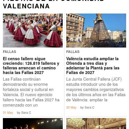
VALENCIANA
FALLAS
FALLAS
El censo fallero sigue
València estudia ampliar la
creciendo: 126.819 falleros y
Ofrenda a tres días y
falleras arrancan el camino
adelantar la Plantà para las
hacia las Fallas 2027
Fallas de 2027
Las Fallas continúan
La Junta Central Fallera (JCF)
demostrando su enorme
estudia introducir uno de los
fortaleza social y cultural en
mayores cambios organizativos
Valencia. El nuevo ejercicio
de los últimos años en las Fallas
fallero hacia las Fallas 2027 ha
de València: ampliar la
comenzado con un
30 May
by
Sara C
31 May
by
Sara C