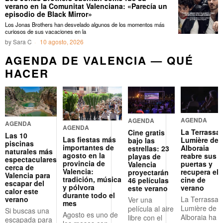
verano en la Comunitat Valenciana: «Parecía un
episodio de Black Mirror»
Los Jonas Brothers han desvelado algunos de los momentos más
curiosos de sus vacaciones en la
by
Sara C
10 agosto, 2026
AGENDA DE VALENCIA — QUÉ
HACER
AGENDA
AGENDA
AGENDA
AGENDA
La Terrassa
Cine gratis
Las 10
Las fiestas más
Lumière de
bajo las
piscinas
importantes de
Alboraia
estrellas: 23
naturales más
agosto en la
reabre sus
playas de
espectaculares
provincia de
puertas y
Valencia
cerca de
Valencia:
recupera el
proyectarán
Valencia para
tradición, música
cine de
46 películas
escapar del
y pólvora
verano
este verano
calor este
durante todo el
verano
La Terrassa
Ver una
mes
Lumière de
película al aire
Si buscas una
Agosto es uno de
Alboraia ha
libre con el
escapada para