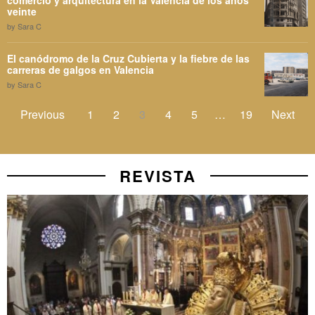
veinte
by
Sara C
El canódromo de la Cruz Cubierta y la fiebre de las
carreras de galgos en Valencia
by
Sara C
Previous
1
2
3
4
5
…
19
Next
REVISTA