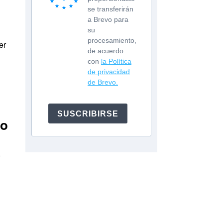
se transferirán
a Brevo para
su
procesamiento,
er
de acuerdo
con
la Política
de privacidad
de Brevo.
SUSCRIBIRSE
to
o