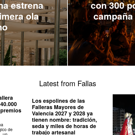
ina estrena
con 300 po
rimera ola
campaña 
no
Latest from Fallas
allera
Los espolines de las
340.000
Falleras Mayores de
 premios
Valencia 2027 y 2028 ya
tienen nombre: tradición,
ha
seda y miles de horas de
gico de
trabajo artesanal
, un