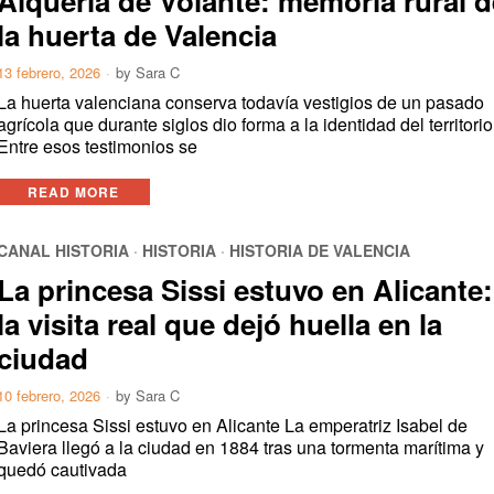
Alquería de Volante: memoria rural d
la huerta de Valencia
13 febrero, 2026
by
Sara C
La huerta valenciana conserva todavía vestigios de un pasado
agrícola que durante siglos dio forma a la identidad del territorio
Entre esos testimonios se
READ MORE
CANAL HISTORIA
·
HISTORIA
·
HISTORIA DE VALENCIA
La princesa Sissi estuvo en Alicante:
la visita real que dejó huella en la
ciudad
10 febrero, 2026
by
Sara C
La princesa Sissi estuvo en Alicante La emperatriz Isabel de
Baviera llegó a la ciudad en 1884 tras una tormenta marítima y
quedó cautivada