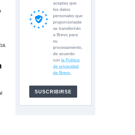
aceptas que
a
los datos
personales que
proporcionaste
se transferirán
a Brevo para
su
CIA
procesamiento,
de acuerdo
con
la Política
n
de privacidad
de Brevo.
SUSCRIBIRSE
el