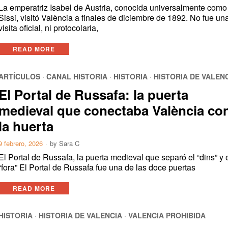
La emperatriz Isabel de Austria, conocida universalmente como
Sissi, visitó València a finales de diciembre de 1892. No fue un
visita oficial, ni protocolaria,
READ MORE
ARTÍCULOS
·
CANAL HISTORIA
·
HISTORIA
·
HISTORIA DE VALEN
El Portal de Russafa: la puerta
medieval que conectaba València co
la huerta
9 febrero, 2026
by
Sara C
El Portal de Russafa, la puerta medieval que separó el “dins” y 
“fora” El Portal de Russafa fue una de las doce puertas
READ MORE
HISTORIA
·
HISTORIA DE VALENCIA
·
VALENCIA PROHIBIDA