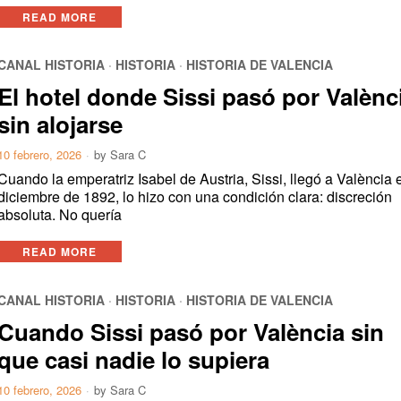
READ MORE
CANAL HISTORIA
·
HISTORIA
·
HISTORIA DE VALENCIA
El hotel donde Sissi pasó por Valènc
sin alojarse
10 febrero, 2026
by
Sara C
Cuando la emperatriz Isabel de Austria, Sissi, llegó a València 
diciembre de 1892, lo hizo con una condición clara: discreción
absoluta. No quería
READ MORE
CANAL HISTORIA
·
HISTORIA
·
HISTORIA DE VALENCIA
Cuando Sissi pasó por València sin
que casi nadie lo supiera
10 febrero, 2026
by
Sara C