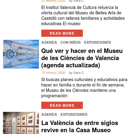
21 febrero, 2026
by
Sara C
El Institut Valencià de Cultura refuerza la
oferta cultural del Museu de Belles Arts de
Castelló con talleres familiares y actividades
educativas El museo
READ MORE
AGENDA
·
CON NIÑOS
·
EXPOSICIONES
Qué ver y hacer en el Museu
de les Ciències de Valencia
(agenda actualizada)
13 febrero, 2026
by
Sara C
Si buscas planes culturales y educativos para
hacer en familia o durante el fin de semana,
el Museu de les Ciències mantiene una
programación
READ MORE
AGENDA
·
EXPOSICIONES
La València de entre siglos
revive en la Casa Museo