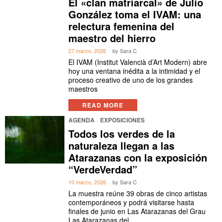
El «clan matriarcal» de Julio
González toma el IVAM: una
relectura femenina del
maestro del hierro
27 marzo, 2026
by
Sara C
El IVAM (Institut Valencià d’Art Modern) abre
hoy una ventana inédita a la intimidad y el
proceso creativo de uno de los grandes
maestros
READ MORE
AGENDA
·
EXPOSICIONES
Todos los verdes de la
naturaleza llegan a las
Atarazanas con la exposición
“VerdeVerdad”
10 marzo, 2026
by
Sara C
La muestra reúne 39 obras de cinco artistas
contemporáneos y podrá visitarse hasta
finales de junio en Las Atarazanas del Grau
Las Atarazanas del