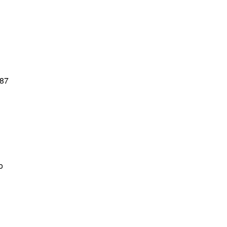
(87
o