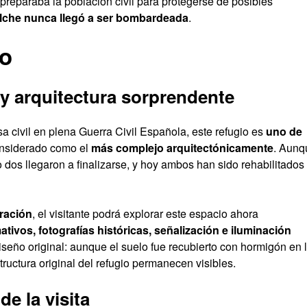
preparaba la población civil para protegerse de posibles
lche nunca llegó a ser bombardeada
.
do
 y arquitectura sorprendente
a civil en plena Guerra Civil Española, este refugio es
uno de
onsiderado como el
más complejo arquitectónicamente
. Aunq
 dos llegaron a finalizarse, y hoy ambos han sido rehabilitados
ración
, el visitante podrá explorar este espacio ahora
ativos, fotografías históricas, señalización e iluminación
iseño original: aunque el suelo fue recubierto con hormigón en 
ructura original del refugio permanecen visibles.
e la visita