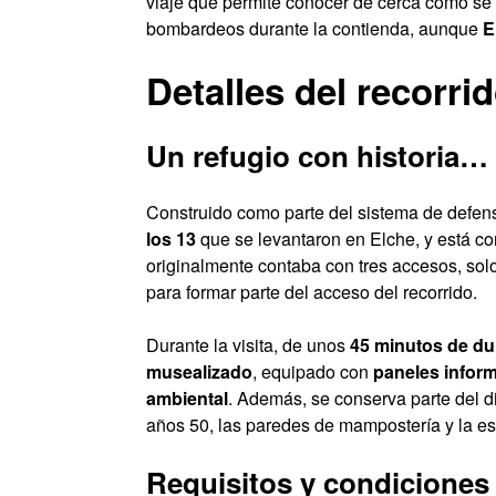
viaje que permite conocer de cerca cómo se 
bombardeos durante la contienda, aunque
E
Detalles del recorri
Un refugio con historia…
Construido como parte del sistema de defens
los 13
que se levantaron en Elche, y está c
originalmente contaba con tres accesos, solo
para formar parte del acceso del recorrido.
Durante la visita, de unos
45 minutos de du
musealizado
, equipado con
paneles inform
ambiental
. Además, se conserva parte del d
años 50, las paredes de mampostería y la est
Requisitos y condiciones d