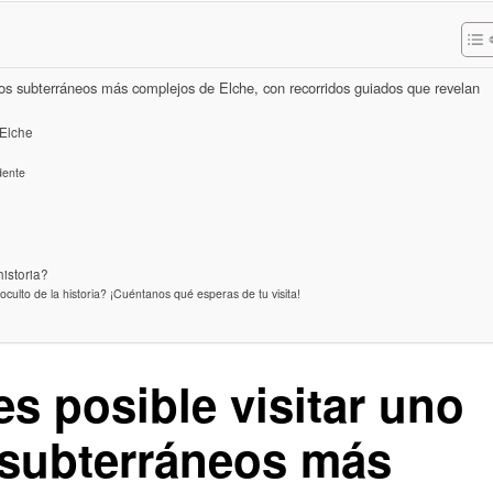
ugios subterráneos más complejos de Elche, con recorridos guiados que revelan
 Elche
dente
historia?
oculto de la historia? ¡Cuéntanos qué esperas de tu visita!
es posible visitar uno
 subterráneos más