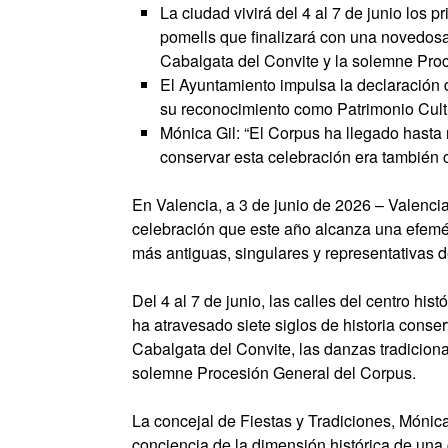
La ciudad vivirá del 4 al 7 de junio los 
pomells que finalizará con una novedosa
Cabalgata del Convite y la solemne Pro
El Ayuntamiento impulsa la declaración 
su reconocimiento como Patrimonio Cul
Mónica Gil: “El Corpus ha llegado hasta
conservar esta celebración era también c
En Valencia, a 3 de junio de 2026 – Valencia 
celebración que este año alcanza una efemér
más antiguas, singulares y representativas d
Del 4 al 7 de junio, las calles del centro his
ha atravesado siete siglos de historia cons
Cabalgata del Convite, las danzas tradiciona
solemne Procesión General del Corpus.
La concejal de Fiestas y Tradiciones, Móni
conciencia de la dimensión histórica de un