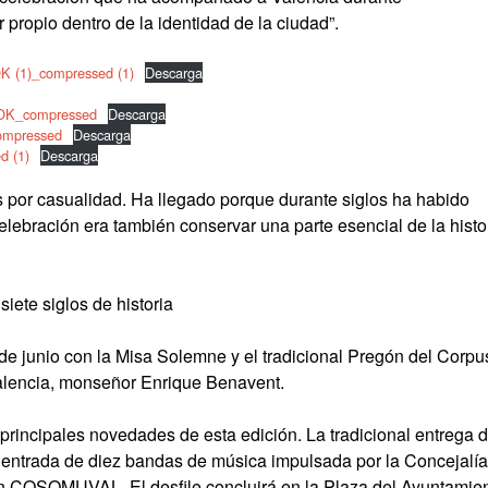
propio dentro de la identidad de la ciudad”.
(1)_compressed (1)
Descarga
K_compressed
Descarga
mpressed
Descarga
 (1)
Descarga
s por casualidad. Ha llegado porque durante siglos ha habido
lebración era también conservar una parte esencial de la histo
siete siglos de historia
de junio con la Misa Solemne y el tradicional Pregón del Corpu
alencia, monseñor Enrique Benavent.
s principales novedades de esta edición. La tradicional entrega 
 entrada de diez bandas de música impulsada por la Concejalía
on COSOMUVAL. El desfile concluirá en la Plaza del Ayuntamie