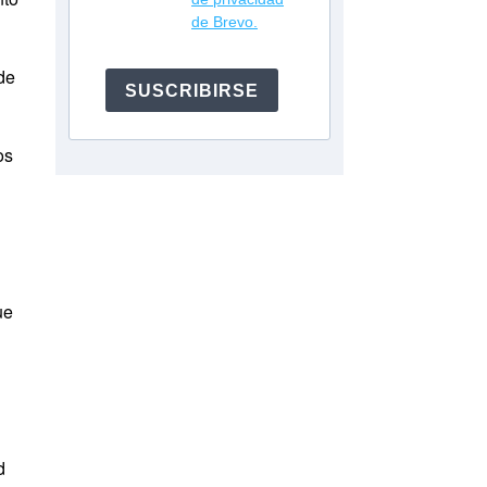
de Brevo.
de
SUSCRIBIRSE
os
ue
d