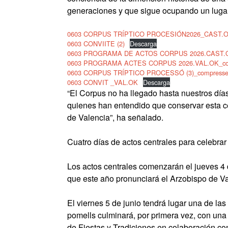
generaciones y que sigue ocupando un lugar 
0603 CORPUS TRÍPTICO PROCESIÓN2026_CAST.OK 
0603 CONVIITE (2)
Descarga
0603 PROGRAMA DE ACTOS CORPUS 2026.CAST.O
0603 PROGRAMA ACTES CORPUS 2026.VAL.OK_co
0603 CORPUS TRÍPTICO PROCESSÓ (3)_compressed
0603 CONVIT _VAL.OK
Descarga
“El Corpus no ha llegado hasta nuestros día
quienes han entendido que conservar esta ce
de Valencia”, ha señalado.
Cuatro días de actos centrales para celebrar 
Los actos centrales comenzarán el jueves 4 
que este año pronunciará el Arzobispo de V
El viernes 5 de junio tendrá lugar una de la
pomells culminará, por primera vez, con una
de Fiestas y Tradiciones en colaboración c