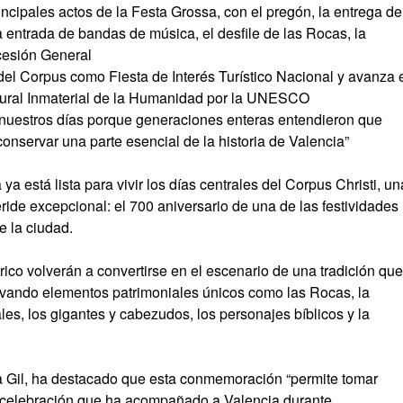
principales actos de la Festa Grossa, con el pregón, la entrega de
 entrada de bandas de música, el desfile de las Rocas, la
cesión General
del Corpus como Fiesta de Interés Turístico Nacional y avanza 
tural Inmaterial de la Humanidad por la UNESCO
 nuestros días porque generaciones enteras entendieron que
onservar una parte esencial de la historia de Valencia”
ya está lista para vivir los días centrales del Corpus Christi, un
ide excepcional: el 700 aniversario de una de las festividades
e la ciudad.
tórico volverán a convertirse en el escenario de una tradición que
ervando elementos patrimoniales únicos como las Rocas, la
les, los gigantes y cabezudos, los personajes bíblicos y la
ca Gil, ha destacado que esta conmemoración “permite tomar
a celebración que ha acompañado a Valencia durante