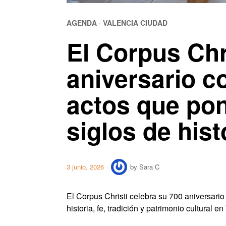
AGENDA
·
VALENCIA CIUDAD
El Corpus Chr
aniversario c
actos que pon
siglos de hist
3 junio, 2026
by
Sara C
El Corpus Christi celebra su 700 aniversario
historia, fe, tradición y patrimonio cultural e