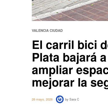
VALENCIA CIUDAD
El carril bici 
Plata bajará a
ampliar espac
mejorar la se
26 mayo, 2026
by
Sara C