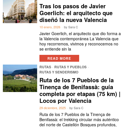
Tras los pasos de Javier
Goerlich: el arquitecto que
diseñó la nueva Valencia
10 enero, 2026
by
Sara C
Javier Goerlich, el arquitecto que dio forma a
la Valencia contemporánea La Valencia que
hoy recorremos, vivimos y reconocemos no
se entiende sin la
READ MORE
RUTAS
·
RUTAS Y PUEBLOS
·
RUTAS Y SENDERISMO
Ruta de los 7 Pueblos de la
Tinença de Benifassà: guía
completa por etapas (75 km) |
Locos por Valencia
29 diciembre, 2025
by
Sara C
Ruta de los 7 Pueblos de la Tinença de
Benifassà: el trekking circular más auténtico
del norte de Castellón Bosques profundos,