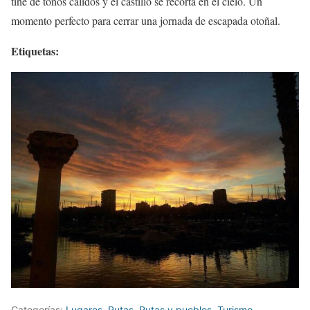
tiñe de tonos cálidos y el castillo se recorta en el cielo. Un
momento perfecto para cerrar una jornada de escapada otoñal.
Etiquetas:
Categorías:
Lugares
,
Rutas
,
Rutas y pueblos
,
Turismo