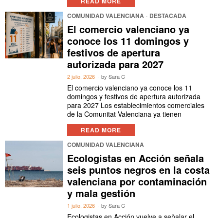
READ MORE
COMUNIDAD VALENCIANA
·
DESTACADA
El comercio valenciano ya
conoce los 11 domingos y
festivos de apertura
autorizada para 2027
2 julio, 2026
by
Sara C
El comercio valenciano ya conoce los 11
domingos y festivos de apertura autorizada
para 2027 Los establecimientos comerciales
de la Comunitat Valenciana ya tienen
READ MORE
COMUNIDAD VALENCIANA
Ecologistas en Acción señala
seis puntos negros en la costa
valenciana por contaminación
y mala gestión
1 julio, 2026
by
Sara C
Ecologistas en Acción vuelve a señalar el