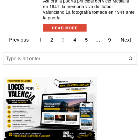
Así era la puerta principal del viejo Mestalla
en 1941: la memoria viva del fútbol
valenciano La fotografía tomada en 1941 ante
la puerta
READ MORE
Previous
1
2
3
4
5
…
9
Next