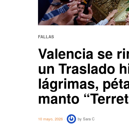
FALLAS
Valencia se ri
un Traslado h
lágrimas, pét
manto “Terre
10 mayo, 2026
by
Sara C