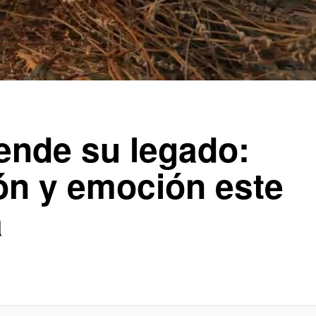
ende su legado:
ión y emoción este
a