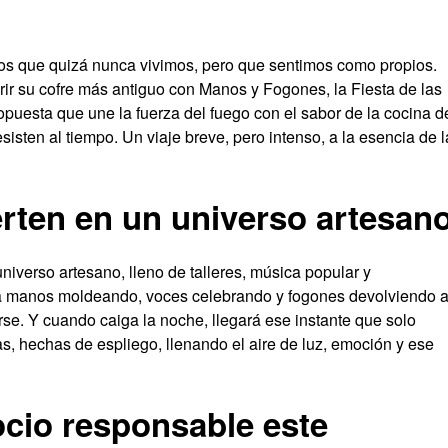
dos que quizá nunca vivimos, pero que sentimos como propios.
rir su cofre más antiguo con Manos y Fogones, la Fiesta de las
opuesta que une la fuerza del fuego con el sabor de la cocina d
sisten al tiempo. Un viaje breve, pero intenso, a la esencia de l
erten en un universo artesan
iverso artesano, lleno de talleres, música popular y
á manos moldeando, voces celebrando y fogones devolviendo a
e. Y cuando caiga la noche, llegará ese instante que solo
s, hechas de espliego, llenando el aire de luz, emoción y ese
ocio responsable este