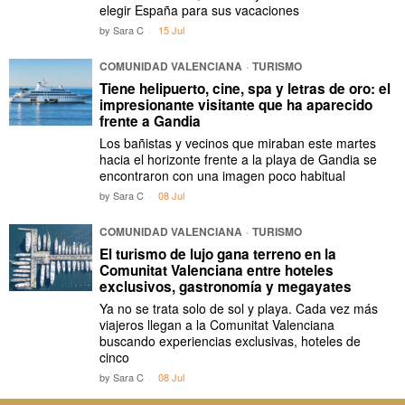
elegir España para sus vacaciones
by
Sara C
15 Jul
COMUNIDAD VALENCIANA
·
TURISMO
Tiene helipuerto, cine, spa y letras de oro: el
impresionante visitante que ha aparecido
frente a Gandia
Los bañistas y vecinos que miraban este martes
hacia el horizonte frente a la playa de Gandia se
encontraron con una imagen poco habitual
by
Sara C
08 Jul
COMUNIDAD VALENCIANA
·
TURISMO
El turismo de lujo gana terreno en la
Comunitat Valenciana entre hoteles
exclusivos, gastronomía y megayates
Ya no se trata solo de sol y playa. Cada vez más
viajeros llegan a la Comunitat Valenciana
buscando experiencias exclusivas, hoteles de
cinco
by
Sara C
08 Jul