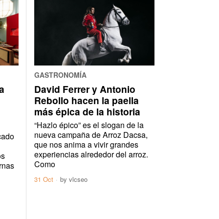
GASTRONOMÍA
a
David Ferrer y Antonio
Rebollo hacen la paella
más épica de la historia
“Hazlo épico” es el slogan de la
nueva campaña de Arroz Dacsa,
cado
que nos anima a vivir grandes
experiencias alrededor del arroz.
os
Como
ernas
31 Oct
by
vlcseo