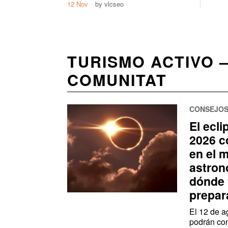
12 Nov
by
vlcseo
TURISMO ACTIVO 
COMUNITAT
CONSEJOS
El ecli
2026 c
en el 
astron
dónde 
prepar
El 12 de a
podrán co