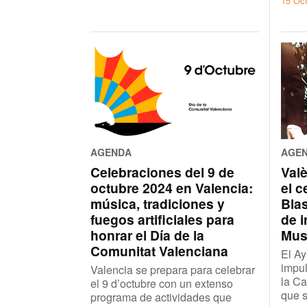
15 Oc
AGENDA
AGE
Celebraciones del 9 de
Valè
octubre 2024 en Valencia:
el c
música, tradiciones y
Bla
fuegos artificiales para
de 
honrar el Día de la
Mus
Comunitat Valenciana
El Ay
impul
Valencia se prepara para celebrar
la C
el 9 d’octubre con un extenso
que s
programa de actividades que