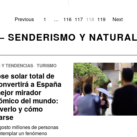
Previous
1
…
116
117
118
119
Next
— SENDERISMO Y NATURAL
 Y TENDENCIAS
·
TURISMO
pse solar total de
onvertirá a España
mejor mirador
ómico del mundo:
verlo y cómo
arse
gosto millones de personas
ntemplar un fenómeno