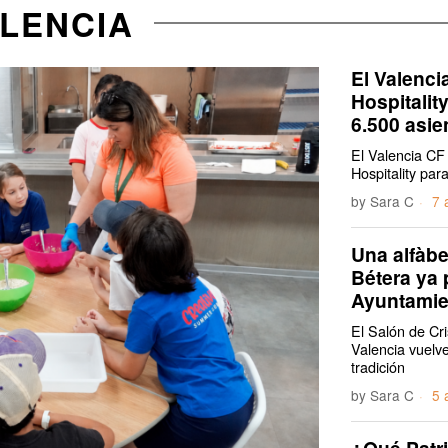
ALENCIA
El Valenci
Hospitalit
6.500 asi
El Valencia CF
Hospitality par
by
Sara C
7 
Una alfàb
Bétera ya 
Ayuntamie
El Salón de Cr
Valencia vuelve
tradición
by
Sara C
5 
¿Qué Patr