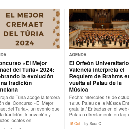
NDA
AGENDA
Concurso «El Mejor
El Orfeón Universitari
aet del Turia» 2024:
Valencia interpreta el
ebrando la evolución
Requiem de Brahms en
na tradición
vuelta al Palau de la
enciana
Música
roja de Túria acoge la tercera
Fecha: miércoles 16 de octub
ón del Concurso «El Mejor
19:30 Palau de la Música En
et del Turia», un evento que
gratuita / Entradas en el web 
a tradición, innovación y
Palau o directamente en taqui
ctos locales en
15 Oct
by
Sara C