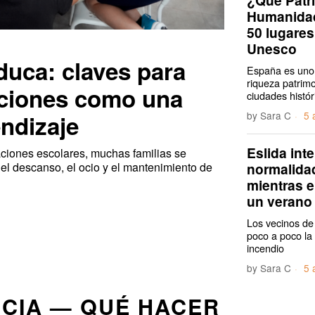
Humanidad
50 lugares
Unesco
duca: claves para
España es uno 
riqueza patrim
aciones como una
ciudades histór
by
Sara C
5 
ndizaje
Eslida int
aciones escolares, muchas familias se
normalidad
 el descanso, el ocio y el mantenimiento de
mientras e
un verano
Los vecinos de
poco a poco la
incendio
by
Sara C
5 
CIA — QUÉ HACER