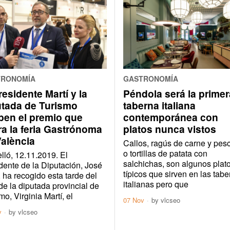
TRONOMÍA
GASTRONOMÍA
residente Martí y la
Péndola será la primer
utada de Turismo
taberna italiana
ben el premio que
contemporánea con
ra la feria Gastrónoma
platos nunca vistos
València
Callos, ragús de carne y pes
o tortillas de patata con
lló, 12.11.2019. El
salchichas, son algunos plat
dente de la Diputación, José
típicos que sirven en las tab
, ha recogido esta tarde del
italianas pero que
de la diputada provincial de
mo, Virginia Martí, el
07 Nov
by
vlcseo
v
by
vlcseo