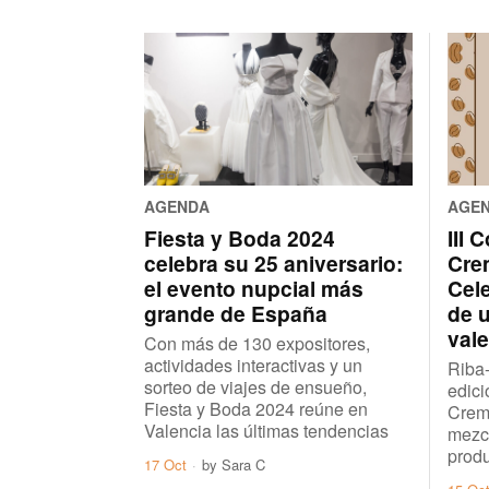
AGENDA
AGE
Fiesta y Boda 2024
III 
celebra su 25 aniversario:
Crem
el evento nupcial más
Cel
grande de España
de u
val
Con más de 130 expositores,
actividades interactivas y un
Riba-
sorteo de viajes de ensueño,
edici
Fiesta y Boda 2024 reúne en
Crema
Valencia las últimas tendencias
mezcl
produ
17 Oct
by
Sara C