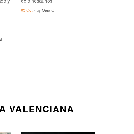
ado y
de dinosaurios
03 Oct
by
Sara C
t
A VALENCIANA