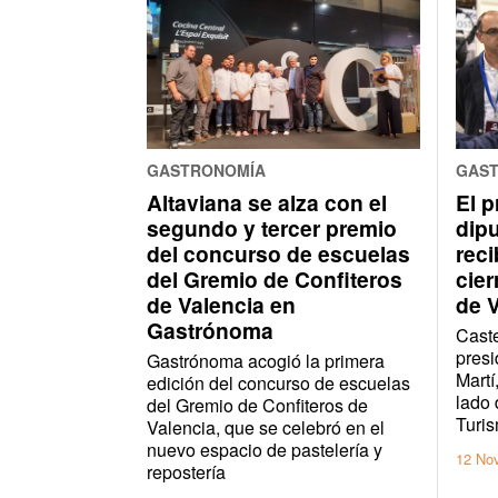
GASTRONOMÍA
GAS
Altaviana se alza con el
El p
segundo y tercer premio
dip
del concurso de escuelas
reci
del Gremio de Confiteros
cier
de Valencia en
de 
Gastrónoma
Caste
presi
Gastrónoma acogió la primera
Martí
edición del concurso de escuelas
lado 
del Gremio de Confiteros de
Turis
Valencia, que se celebró en el
nuevo espacio de pastelería y
12 No
repostería