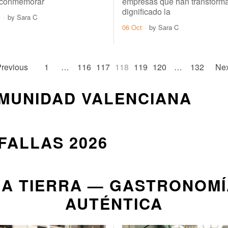
 conmemorar
empresas que han transform
dignificado la
t
by
Sara C
06 Oct
by
Sara C
revious
1
…
116
117
118
119
120
…
132
Nex
OMUNIDAD VALENCIANA
FALLAS 2026
LA TIERRA — GASTRONOMÍ
AUTÉNTICA