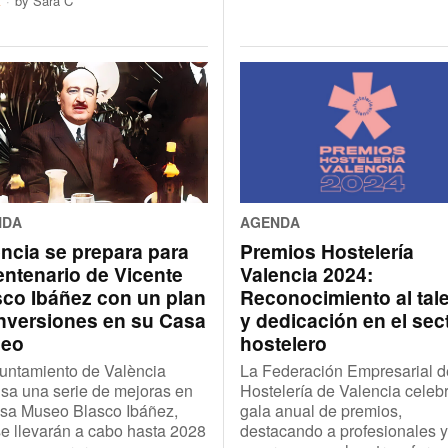
t
by
Sara C
NDA
AGENDA
ncia se prepara para
Premios Hostelería
entenario de Vicente
Valencia 2024:
sco Ibáñez con un plan
Reconocimiento al tal
inversiones en su Casa
y dedicación en el sec
eo
hostelero
untamiento de València
La Federación Empresarial d
sa una serie de mejoras en
Hostelería de Valencia celeb
asa Museo Blasco Ibáñez,
gala anual de premios,
e llevarán a cabo hasta 2028
destacando a profesionales y