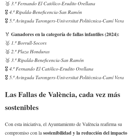
🥉
3.º Fernando El Católico-Erudito Orellana
🎖️
4.º Ripalda-Beneficencia-San Ramón
🎖️
5.º Avinguda Tarongers-Universitat Politècnica-Camí Vera
Ganadores en la categoría de fallas infantiles (2024):
🏅
🥇
1.º Borrull-Socors
🥈
2.º Plaza Honduras
🥉
3.º Ripalda-Beneficencia-San Ramón
🎖️
4.º Fernando El Católico-Erudito Orellana
🎖️
5.º Avinguda Tarongers-Universitat Politècnica-Camí Vera
Las Fallas de València, cada vez más
sostenibles
Con esta iniciativa, el Ayuntamiento de València reafirma su
sostenibilidad y la reducción del impacto
compromiso con la