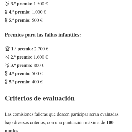
3.º premio:
🥉
1.500 €
4.º premio:
🎖️
1.000 €
5.º premio:
🎖️
500 €
Premios para las fallas infantiles:
1.º premio:
🏆
2.700 €
2.º premio:
🥈
1.600 €
3.º premio:
🥉
800 €
4.º premio:
🎖️
500 €
5.º premio:
🎖️
400 €
Criterios de evaluación
Las comisiones falleras que deseen participar serán evaluadas
100
bajo diversos criterios, con una puntuación máxima de
puntos
.