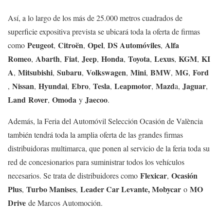
Así, a lo largo de los más de 25.000 metros cuadrados de
superficie expositiva prevista se ubicará toda la oferta de firmas
Peugeot
Citroën
Opel
DS Automóviles
Alfa
como
,
,
,
,
Romeo
Abarth
Fiat
Jeep
Honda
Toyota
Lexus
KGM
KI
,
,
,
,
,
,
,
,
A
Mitsubishi
Subaru
Volkswagen
Mini
BMW
MG
Ford
,
,
,
,
,
,
,
Nissan
Hyundai
Ebro
Tesla
Leapmotor
Mazd
Jaguar
,
,
,
,
,
,
a,
,
Land Rover
Omoda
Jaecoo
,
y
.
Además, la Feria del Automóvil Selección Ocasión de València
también tendrá toda la amplia oferta de las grandes firmas
distribuidoras multimarca, que ponen al servicio de la feria toda su
red de concesionarios para suministrar todos los vehículos
Flexicar
Ocasión
necesarios. Se trata de distribuidores como
,
Plus
Turbo Manises
Leader Car Levante, Mobycar
MO
,
,
o
Drive
de Marcos Automoción.