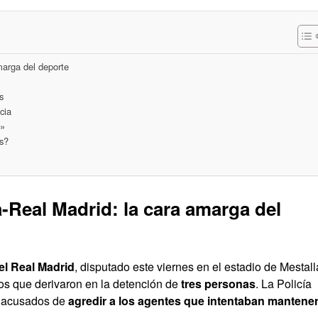
amarga del deporte
s
cia
e»
s?
a-Real Madrid: la cara amarga del
 el Real Madrid
, disputado este viernes en el estadio de Mestall
os que derivaron en la detención de
tres personas
. La Policía
r acusados de
agredir a los agentes que intentaban mantener