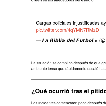
Cargas policiales injustificadas a
pic.twitter.com/4qYMN7RMzD
— 𝙇𝙖 𝘽𝙞𝙗𝙡𝙞𝙖 𝙙𝙚𝙡 𝙁𝙪𝙩𝙗𝙤𝙡 
La situación se complicó después de que gru
ambiente tenso que rápidamente escaló hasta
¿Qué ocurrió tras el pitid
Los incidentes comenzaron poco después de 