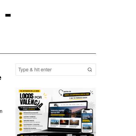
-
e
en