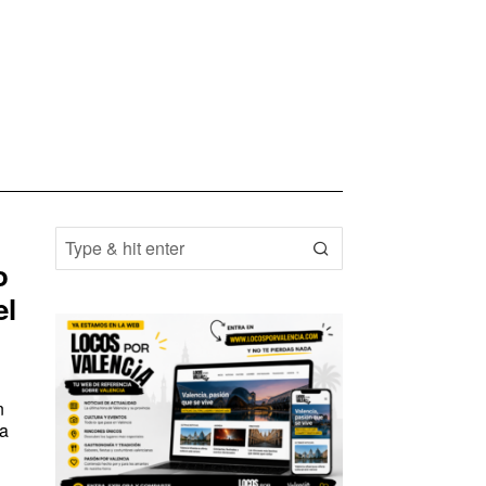
o
el
n
ra