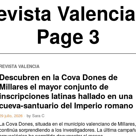
evista Valencia
Page 3
REVISTA VALENCIA
Descubren en la Cova Dones de
Millares el mayor conjunto de
inscripciones latinas hallado en una
cueva-santuario del Imperio romano
29 julio, 2026
by
Sara C
La Cova Dones, situada en el municipio valenciano de Millares
continúa sorprendiendo a los investigadores. La última campañ
arqueológica ha permitido documentar al menos