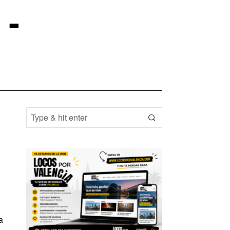
-
,
a