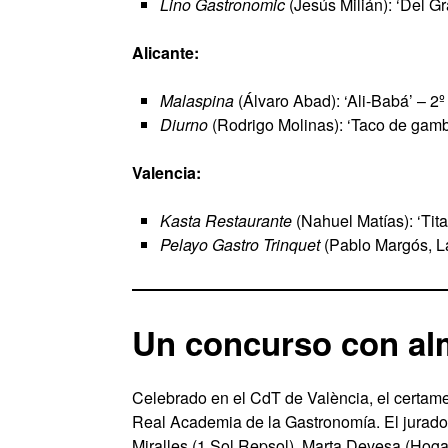
Lino Gastronomic
(Jesús Milián): ‘Del G
Alicante:
Malaspina
(Álvaro Abad): ‘Ali-Babá’ – 2
Diurno
(Rodrigo Molinas): ‘Taco de gamb
Valencia:
Kasta Restaurante
(Nahuel Matías): ‘Tit
Pelayo Gastro Trinquet
(Pablo Margós, La
Un concurso con al
Celebrado en el CdT de València, el certame
Real Academia de la Gastronomía. El jurad
Miralles (1 Sol Repsol), Marta Devesa (Hoga