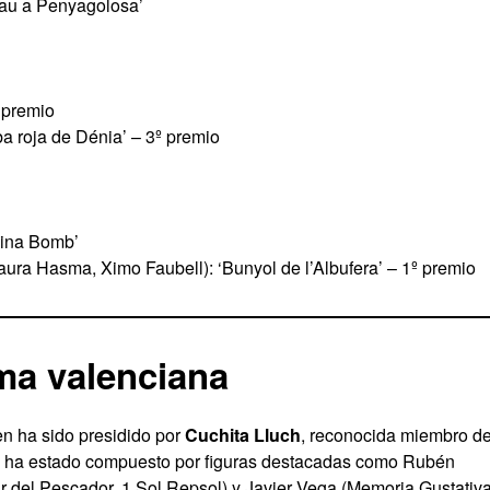
rau a Penyagolosa’
º premio
a roja de Dénia’ – 3º premio
aina Bomb’
ura Hasma, Ximo Faubell): ‘Bunyol de l’Albufera’ – 1º premio
ma valenciana
n ha sido presidido por
Cuchita Lluch
, reconocida miembro de
o ha estado compuesto por figuras destacadas como Rubén
r del Pescador, 1 Sol Repsol) y Javier Vega (Memoria Gustativa