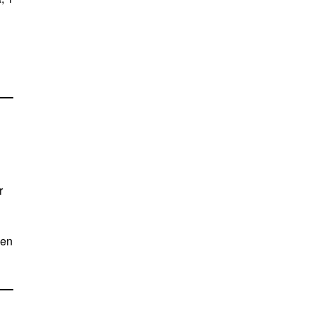
r
 en