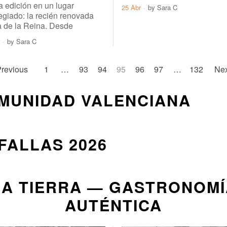
a edición en un lugar
25 Abr
by
Sara C
legiado: la recién renovada
 de la Reina. Desde
by
Sara C
revious
1
…
93
94
95
96
97
…
132
Nex
OMUNIDAD VALENCIANA
FALLAS 2026
LA TIERRA — GASTRONOMÍ
AUTÉNTICA