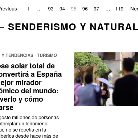
revious
1
…
93
94
95
96
97
…
119
Nex
— SENDERISMO Y NATURAL
 Y TENDENCIAS
·
TURISMO
pse solar total de
onvertirá a España
mejor mirador
ómico del mundo:
verlo y cómo
arse
gosto millones de personas
ntemplar un fenómeno
ue no se repetía en la
Ibérica desde hace más de