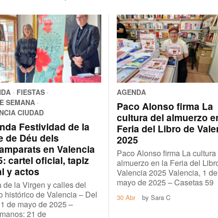
NDA
·
FIESTAS
·
AGENDA
DE SEMANA
·
Paco Alonso firma La
NCIA CIUDAD
cultura del almuerzo e
nda Festividad de la
Feria del Libro de Vale
e de Déu dels
2025
amparats en Valencia
Paco Alonso firma La cultura
: cartel oficial, tapiz
almuerzo en la Feria del Libr
al y actos
Valencia 2025 Valencia, 1 de
mayo de 2025 – Casetas 59
 de la Virgen y calles del
o histórico de Valencia – Del
30 Abr
by
Sara C
11 de mayo de 2025 –
manos: 21 de