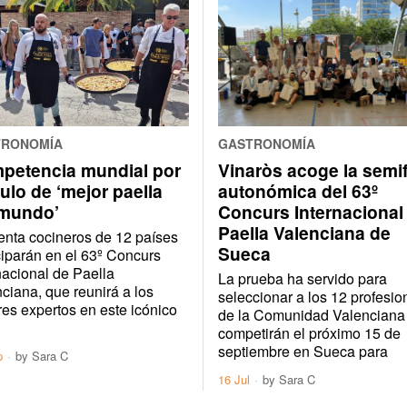
TRONOMÍA
GASTRONOMÍA
petencia mundial por
Vinaròs acoge la semif
ítulo de ‘mejor paella
autonómica del 63º
 mundo’
Concurs Internacional
Paella Valenciana de
nta cocineros de 12 países
Sueca
ciparán en el 63º Concurs
nacional de Paella
La prueba ha servido para
ciana, que reunirá a los
seleccionar a los 12 profesio
es expertos en este icónico
de la Comunidad Valenciana
competirán el próximo 15 de
septiembre en Sueca para
p
by
Sara C
16 Jul
by
Sara C