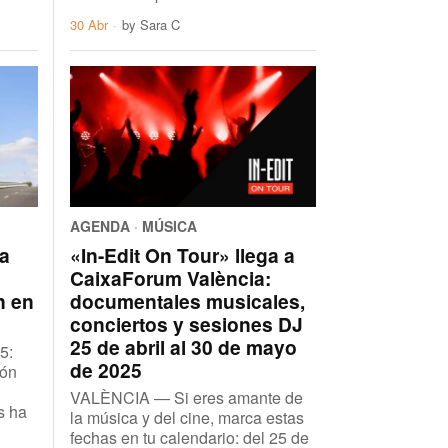
30 Abr
by
Sara C
AGENDA
·
MÚSICA
a
«In-Edit On Tour» llega a
CaixaForum València:
n en
documentales musicales,
conciertos y sesiones DJ
25 de abril al 30 de mayo
5:
de 2025
ión
VALÈNCIA — Si eres amante de
s ha
la música y del cine, marca estas
fechas en tu calendario: del 25 de