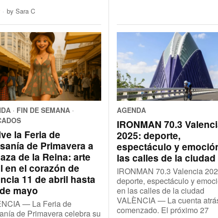
by
Sara C
NDA
·
FIN DE SEMANA
·
AGENDA
CADOS
IRONMAN 70.3 Valenci
ve la Feria de
2025: deporte,
esanía de Primavera a
espectáculo y emoció
laza de la Reina: arte
las calles de la ciudad
l en el corazón de
IRONMAN 70.3 Valencia 202
ncia 11 de abril hasta
deporte, espectáculo y emoc
4 de mayo
en las calles de la ciudad
VALÈNCIA — La cuenta atrá
NCIA — La Feria de
comenzado. El próximo 27
anía de Primavera celebra su