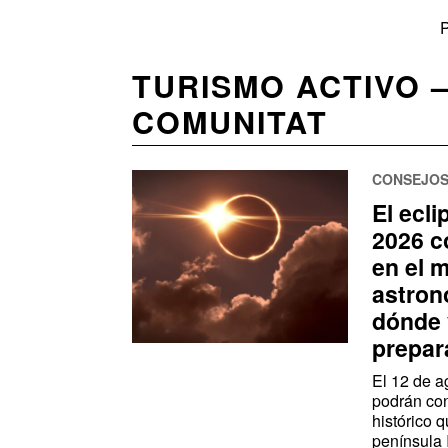
P
TURISMO ACTIVO 
COMUNITAT
CONSEJOS
El ecli
2026 c
en el 
astron
dónde 
prepar
El 12 de a
podrán co
histórico q
península 