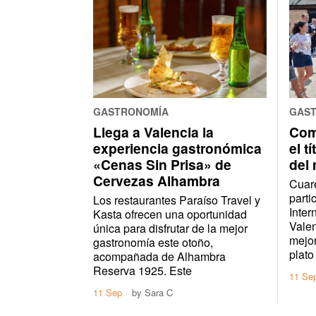
GASTRONOMÍA
GAS
Llega a Valencia la
Com
experiencia gastronómica
el t
«Cenas Sin Prisa» de
del
Cervezas Alhambra
Cuare
parti
Los restaurantes Paraíso Travel y
Inter
Kasta ofrecen una oportunidad
Valen
única para disfrutar de la mejor
mejor
gastronomía este otoño,
plato
acompañada de Alhambra
Reserva 1925. Este
11 Se
11 Sep
by
Sara C