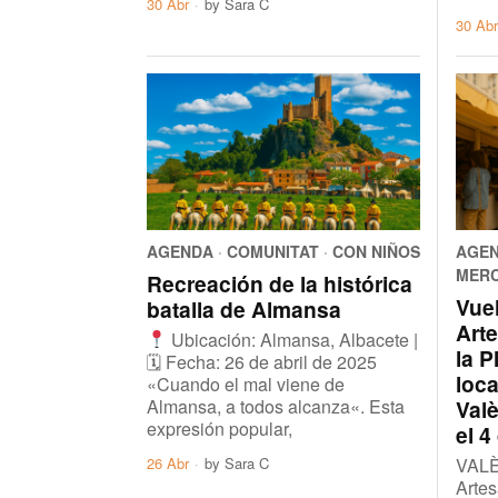
30 Abr
by
Sara C
30 Abr
AGENDA
·
COMUNITAT
·
CON NIÑOS
AGE
MER
Recreación de la histórica
Vuel
batalla de Almansa
Art
Ubicación: Almansa, Albacete |
la P
🗓 Fecha: 26 de abril de 2025
loca
«Cuando el mal viene de
Almansa, a todos alcanza«. Esta
Valè
expresión popular,
el 
26 Abr
by
Sara C
VALÈ
Artes