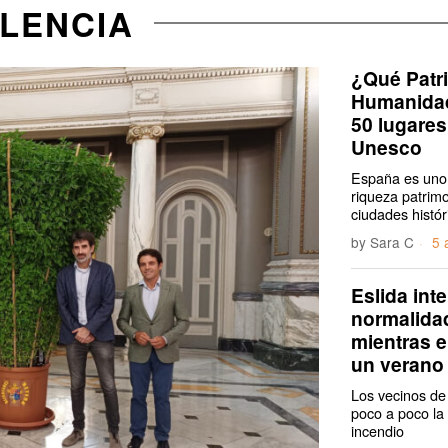
ALENCIA
¿Qué Patr
Humanidad
50 lugares
Unesco
España es uno 
riqueza patrim
ciudades histór
by
Sara C
5 
Eslida int
normalidad
mientras e
un verano
Los vecinos de
poco a poco la
incendio