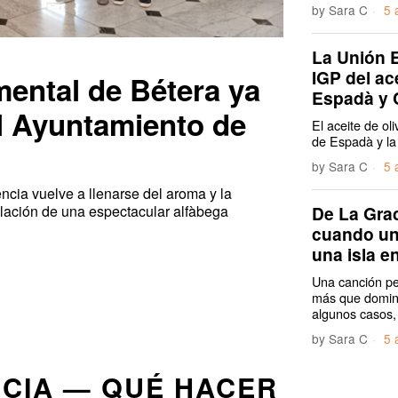
by
Sara C
5 
La Unión 
IGP del ac
ental de Bétera ya
Espadà y 
el Ayuntamiento de
El aceite de ol
de Espadà y la
by
Sara C
5 
ncia vuelve a llenarse del aroma y la
De La Grac
talación de una espectacular alfàbega
cuando un
una isla en
Una canción p
más que dominar
algunos casos,
by
Sara C
5 
CIA — QUÉ HACER