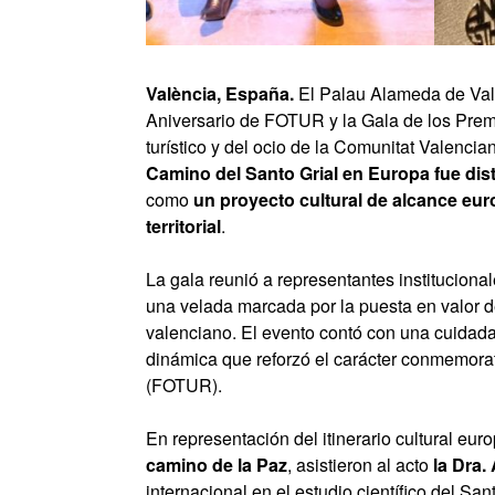
València, España.
El Palau Alameda de Valè
Aniversario de FOTUR y la Gala de los Prem
turístico y del ocio de la Comunitat Valencia
Camino del Santo Grial en Europa fue di
como
un proyecto cultural de alcance eur
territorial
.
La gala reunió a representantes institucionale
una velada marcada por la puesta en valor de
valenciano. El evento contó con una cuidad
dinámica que reforzó el carácter conmemorat
(FOTUR).
En representación del itinerario cultural eu
camino de la Paz
, asistieron al acto
la Dra.
internacional en el estudio científico del Sa