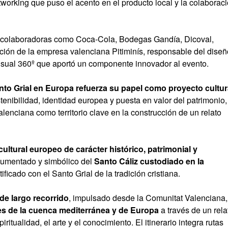
working que puso el acento en el producto local y la colaborac
s colaboradoras como Coca-Cola, Bodegas Gandía, Dicoval,
ción de la empresa valenciana Pitiminís, responsable del diseñ
isual 360º que aportó un componente innovador al evento.
nto Grial en Europa refuerza su papel como proyecto cultur
tenibilidad, identidad europea y puesta en valor del patrimonio,
lenciana como territorio clave en la construcción de un relato
 cultural europeo de carácter histórico, patrimonial y
cumentado y simbólico del
Santo Cáliz custodiado en la
ificado con el Santo Grial de la tradición cristiana.
 de largo recorrido
, impulsado desde la Comunitat Valenciana,
jes de la cuenca mediterránea y de Europa
a través de un rela
iritualidad, el arte y el conocimiento. El itinerario integra rutas