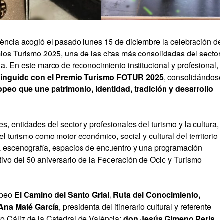
ncia acogió el pasado lunes 15 de diciembre la celebración d
ios Turismo 2025, una de las citas más consolidadas del secto
na. En este marco de reconocimiento institucional y profesional,
stinguido con el Premio Turismo FOTUR 2025
, consolidándos
opeo que une patrimonio, identidad, tradición y desarrollo
s, entidades del sector y profesionales del turismo y la cultura,
l turismo como motor económico, social y cultural del territorio
a escenografía, espacios de encuentro y una programación
ivo del 50 aniversario de la Federación de Ocio y Turismo
ropeo
El Camino del Santo Grial, Ruta del Conocimiento,
 Ana Mafé García
, presidenta del itinerario cultural y referente
nto Cáliz de la Catedral de València;
don Jesús Gimeno Peris
,