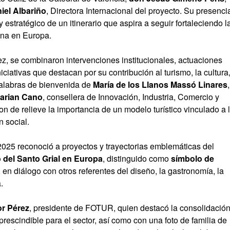
iel Albariño
, Directora Internacional del proyecto. Su presenci
 estratégico de un itinerario que aspira a seguir fortaleciendo l
ana en Europa.
ez, se combinaron intervenciones institucionales, actuaciones
ciativas que destacan por su contribución al turismo, la cultura,
 palabras de bienvenida de
María de los Llanos Massó Linares
,
arian Cano
, consellera de Innovación, Industria, Comercio y
on de relieve la importancia de un modelo turístico vinculado a 
n social.
25 reconoció a proyectos y trayectorias emblemáticas del
 del Santo Grial en Europa
, distinguido como
símbolo de
, en diálogo con otros referentes del diseño, la gastronomía, la
.
or Pérez
, presidente de FOTUR, quien destacó la consolidació
escindible para el sector, así como con una foto de familia de