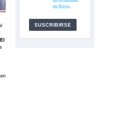
de Brevo.
el
SUSCRIBIRSE
r
El
e
 en