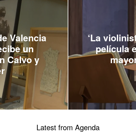
de Valencia
‘La violinis
ecibe un
película 
n Calvo y
mayor
er
Latest from Agenda