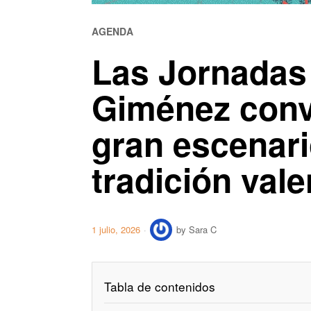
AGENDA
Las Jornadas 
Giménez convi
gran escenari
tradición val
1 julio, 2026
by
Sara C
Tabla de contenidos