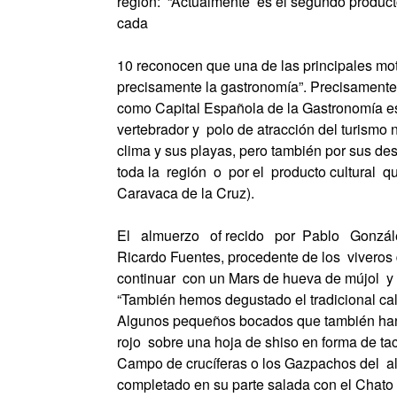
región: “Actualmente es el segundo producto 
cada
10 reconocen que una de las principales mot
precisamente la gastronomía”. Precisamente
como Capital Española de la Gastronomía es 
vertebrador y polo de atracción del turismo n
clima y sus playas, pero también por sus des
toda la región o por el producto cultural qu
Caravaca de la Cruz).
El almuerzo of recido por Pablo Gonzál
Ricardo Fuentes, procedente de los viveros
continuar con un Mars de hueva de mújol y
“También hemos degustado el tradicional cal
Algunos pequeños bocados que también han p
rojo sobre una hoja de shiso en forma de tac
Campo de crucíferas o los Gazpachos del al
completado en su parte salada con el Chato m