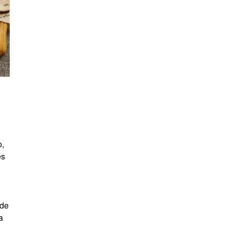
o,
és
 de
la