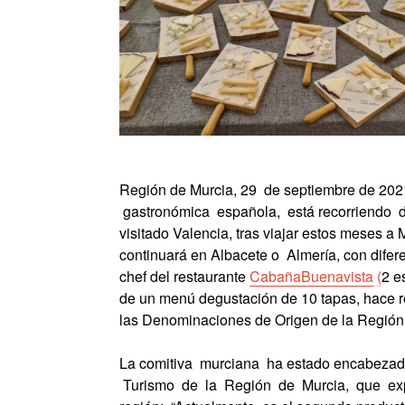
Región de Murcia, 29 de septiembre de 2021
gastronómica española, está recorriendo di
visitado Valencia, tras viajar estos meses a 
continuará en Albacete o Almería, con dife
chef del restaurante
C
a
b
a
ñ
aB
u
e
n
a
v
i
s
t
a
(
2 e
de un menú degustación de 10 tapas, hace rec
las Denominaciones de Origen de la Región
La comitiva murciana ha estado encabezada 
Turismo de la Región de Murcia, que expl