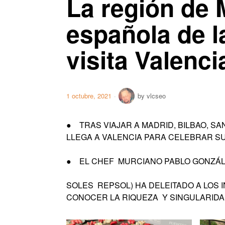
La región de M
española de l
visita Valenci
1 octubre, 2021
by
vlcseo
● TRAS VIAJAR A MADRID, BILBAO, SA
LLEGA A VALENCIA PARA CELEBRAR S
● EL CHEF MURCIANO PABLO GONZÁLE
SOLES REPSOL) HA DELEITADO A LOS 
CONOCER LA RIQUEZA Y SINGULARIDA