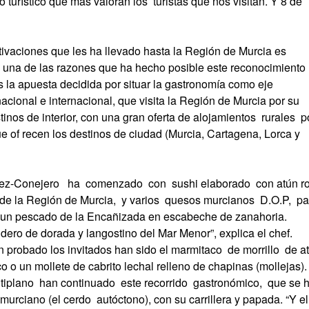
turístico que más valoran los turistas que nos visitan. Y 8 de
ivaciones que les ha llevado hasta la Región de Murcia es
 una de las razones que ha hecho posible este reconocimiento
la apuesta decidida por situar la gastronomía como eje
acional e internacional, que visita la Región de Murcia por su
tinos de interior, con una gran oferta de alojamientos rurales p
e of recen los destinos de ciudad (Murcia, Cartagena, Lorca y
ez-Conejero ha comenzado con sushi elaborado con atún ro
 de la Región de Murcia, y varios quesos murcianos D.O.P, pa
 un pescado de la Encañizada en escabeche de zanahoria.
dero de dorada y langostino del Mar Menor”, explica el chef.
robado los invitados han sido el marmitaco de morrillo de a
o o un mollete de cabrito lechal relleno de chapinas (mollejas).
tiplano han continuado este recorrido gastronómico, que se 
urciano (el cerdo autóctono), con su carrillera y papada. “Y el