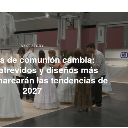
NEXT STORY
a de comunión cambia:
 atrevidos y diseños más
marcarán las tendencias de
2027