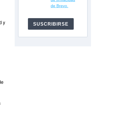
de Brevo.
d y
SUSCRIBIRSE
de
a