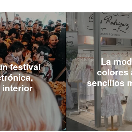
La mod
n festival
colores
trónica,
sencillos 
interior