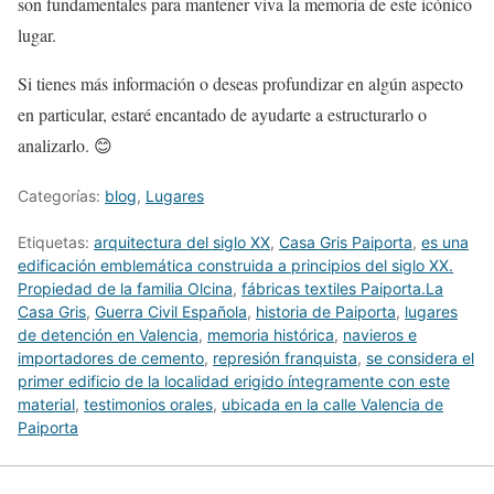
son fundamentales para mantener viva la memoria de este icónico
lugar.
Si tienes más información o deseas profundizar en algún aspecto
en particular, estaré encantado de ayudarte a estructurarlo o
analizarlo. 😊
Categorías:
blog
,
Lugares
Etiquetas:
arquitectura del siglo XX
,
Casa Gris Paiporta
,
es una
edificación emblemática construida a principios del siglo XX.
Propiedad de la familia Olcina
,
fábricas textiles Paiporta.La
Casa Gris
,
Guerra Civil Española
,
historia de Paiporta
,
lugares
de detención en Valencia
,
memoria histórica
,
navieros e
importadores de cemento
,
represión franquista
,
se considera el
primer edificio de la localidad erigido íntegramente con este
material
,
testimonios orales
,
ubicada en la calle Valencia de
Paiporta