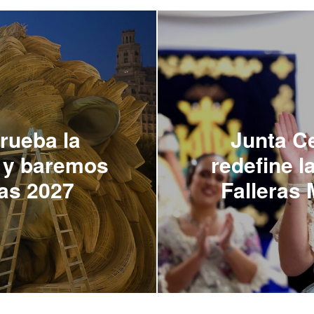
prueba la
Junta Ce
n y baremos
redefine l
las 2027
Falleras