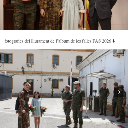
fotografies del lliurament de l’àlbum de les falles FAS 2026 ⬇️