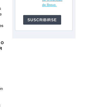
de Brevo.
s
de
SUSCRIBIRSE
es
 O
R
én
l