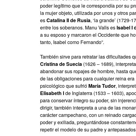
poder legítimo que le correspondía por su pr
la mujer objeto, utilizada por unos y otros pa
es
Catalina II de Rusia
, ‘la grande’ (1729-1
entre los soberanos. Manu Valls es
Isabel I 
a su esposo y marcaron el Occidente que ho
tanto, Isabel como Fernando”.
También sirve para retratar las dificultades q
Cristina de Suecia
(1626 – 1689), interpret
abandonar sus ropajes de hombre, hasta que
de las obligaciones para cualquier reina era 
psicológico que sufrió
María Tudor
, interpr
Elisabeth I
de Inglaterra (1533 – 1603), apod
para conservar íntegro su poder, sin injere
dirigir, también interpreta a una de las mon
carácter campechano, con un reinado cargado
poder y exiliada, preguntándose constantem
repetir el modelo de su padre y antepasados