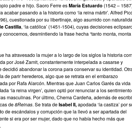
opio padre e hijo. Saoro Ferre es
María Estuardo
(1542 – 1587)
ra acabar pasando a la historia como ‘la reina mártir’. Alfred Pic
796), cuestionada por su libertinaje, algo asumido con naturalid
de Castilla
, ‘la católica’ (1451-1504), cuyas decisiones eclipsar
y conocemos, desmintiendo la frase hecha “tanto monta, monta
ue ha atravesado la mujer a lo largo de los siglos la historia co
ada por José Zamit, constantemente interpelada a casarse y
 decidió abandonar la corona para conservar su identidad. Otr
la de parir herederos, algo que se retrata en el embarazo
etada por Rafa Alarcón. Mientras que Juan Carlos Garés da vida
ada ‘la reina virgen’, quien optó por renunciar a los sentimient
ncias masculinas. Por último, Chema Cardeña, además de escribi
arcas de
8Reinas
. Se trata de
Isabel II,
apodada ‘la castiza’ por s
 de escándalos y corrupción que la llevó a ser apartada del
ente si era por ser mujer, dado que no había hecho más que
.