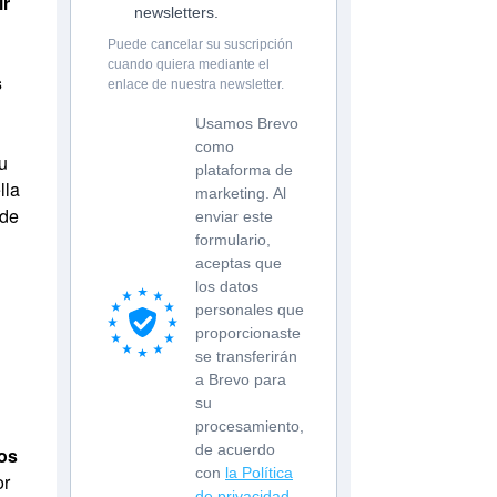
ir
newsletters.
Puede cancelar su suscripción
cuando quiera mediante el
s
enlace de nuestra newsletter.
Usamos Brevo
como
u
plataforma de
lla
marketing. Al
 de
enviar este
formulario,
aceptas que
los datos
personales que
proporcionaste
se transferirán
a Brevo para
su
procesamiento,
de acuerdo
pos
con
la Política
or
de privacidad