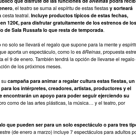
blico que disfrute de las funciones de
8Reinas
podrá recib
 enero
, el teatro se suma al espíritu de estas fiestas
y sorteará
 cesta teatral.
Incluye productos típicos de estas fechas,
n 120€, para disfrutar gratuitamente de los estrenos de lo
io de Sala Russafa lo que resta de temporada
.
 no solo se llevará el regalo que supone para la mente y espírit
 que aporta un espectáculo, como lo es
8Reinas
, propuesta estre
ta el 9 de enero. También tendrá la opción de llevarse el regalo
ación de los próximos meses.
a su
campaña para animar a regalar cultura estas fiestas, un
ara los intérpretes, creadores, artistas, productores y el
que encontrarán un apoyo para poder seguir ejerciendo su
ibro como de las artes plásticas, la música… y el teatro, por
alo que pueden ser para un solo espectáculo o para tres ti
mestre (de enero a marzo) incluye 7 espectáculos para adultos p