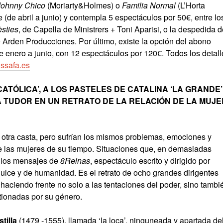
Johnny Chico
(Moriarty&Holmes) o
Familia Normal
(L’Horta
e (de abril a junio) y contempla 5 espectáculos por 50€, entre lo
èsties
, de Capella de Ministrers + Toni Aparisi, o la despedida 
e Arden Producciones. Por último, existe la opción del abono
 enero a junio, con 12 espectáculos por 120€. Todos los detall
ssafa.es
ATÓLICA’, A LOS PASTELES DE CATALINA ‘LA GRANDE’
 TUDOR EN UN RETRATO DE LA RELACIÓN DE LA MUJE
 otra casta, pero sufrían los mismos problemas, emociones y
ue las mujeres de su tiempo. Situaciones que, en demasiadas
e los mensajes de
8Reinas
, espectáculo escrito y dirigido por
ce y de humanidad. Es el retrato de ocho grandes dirigentes
haciendo frente no solo a las tentaciones del poder, sino tambi
tionadas por su género.
tilla
(1479 -1555), llamada ‘la loca’, ninguneada y apartada de