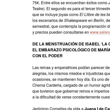
75€. Entre ellos se encuentran éxitos como
Teatre). El segundo es para el tercer trimestr
que se incluye joyas como
El Llibre de les b
los escenarios de
Shakespeare en Berlín
, d
semestral, que contempla la programación de
y precios pueden consultarse en
www.salaru
DE LA MENSTRUACIÓN DE ISABEL ‘LA C
EL EMBARAZO PSICOLÓGICO DE MARÍA
CON EL PODER
Las reinas y emperatrices podían parecer de
alegrías, los mismos miedos e injusticias q
ocasiones, se mantienen hoy día. Es uno d
Chema Cardeña, cargado de un humor agridul
que tuvieron que gobernar reinos e imperios 
a la dificultad de verse constantemente cues
Jerónimo Cornelles da vida a
Juana I de Cas