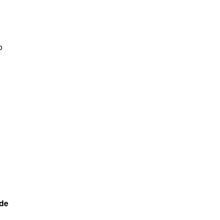
o
 de