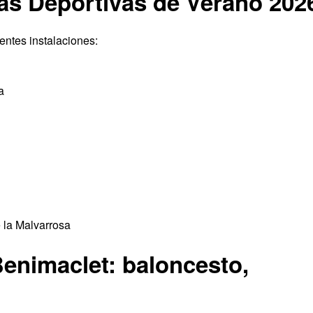
as Deportivas de Verano 202
entes instalaciones:
a
e la Malvarrosa
enimaclet: baloncesto,