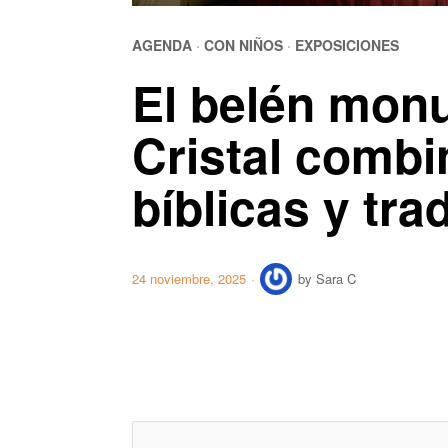
AGENDA
·
CON NIÑOS
·
EXPOSICIONES
El belén monu
Cristal comb
bíblicas y tra
24 noviembre, 2025
by
Sara C