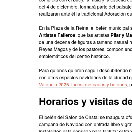
del 4 de diciembre, formará parte del paisaj
realizarán ante él la tradicional Adoración d
En la Plaza de la Reina, el belén municipal s
Artistas Falleros
, que las artistas
Pilar y M
de una decena de figuras a tamaño natural r
Reyes Magos y de los pastores, componiend
emblemáticos del centro histórico.
Para quienes quieren seguir descubriendo r
con otros espacios navideños de la ciudad 
Valencia 2025: luces, mercados y belenes
, 
Horarios y visitas 
El belén del Salón de Cristal se inaugura of
campaña de Navidad con entrada libre y gratui
instalación está pensada para facilitar el trá