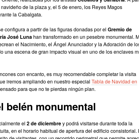
e navideño de la plaza y, el 5 de enero, los Reyes Magos
urante la Cabalgata.
e configura a partir de las figuras donadas por el
Gremio de
aría José Luna
han transformado en un pesebre monumental. 
ecrean el Nacimiento, el Ángel Anunciador y la Adoración de lo
o una escena de gran impacto visual en uno de los enclaves 
incones con encanto, es muy recomendable completar la visita
que iremos ampliando en nuestro especial
Tabla de Navidad en
pensado para que no te pierdas ningún plan.
del belén monumental
icialmente el
2 de diciembre
y podrá visitarse durante toda la
ta, en el horario habitual de apertura del edificio consistorial.
nsito de visitantes, con un recorrido perimetral que permite aprec