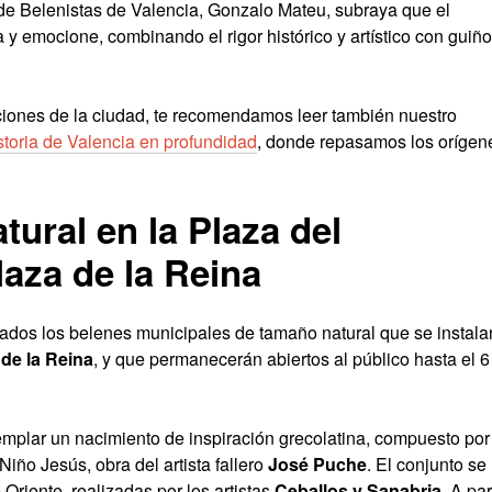
n de Belenistas de Valencia, Gonzalo Mateu, subraya que el
 y emocione, combinando el rigor histórico y artístico con guiñ
adiciones de la ciudad, te recomendamos leer también nuestro
storia de Valencia en profundidad
, donde repasamos los orígen
ural en la Plaza del
laza de la Reina
ados los belenes municipales de tamaño natural que se instala
 de la Reina
, y que permanecerán abiertos al público hasta el 6
mplar un nacimiento de inspiración grecolatina, compuesto por
Niño Jesús, obra del artista fallero
José Puche
. El conjunto se
 Oriente, realizadas por los artistas
Ceballos y Sanabria
. A par