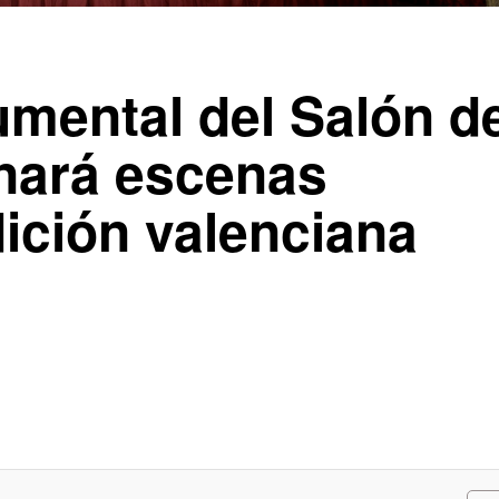
mental del Salón d
inará escenas
dición valenciana