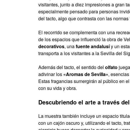
visitantes, junto a diez impresiones a gran t
especialmente pensado para personas inviden
del tacto, algo que contrasta con las normas
El recorrido se complementa con una recrea
de los espacios que influenció la obra de V
decorativos
, una
fuente andalusí
y un esta
transporta a los visitantes a la Sevilla del Si
Además del tacto, el sentido del
olfato
juega
adivinar los
«Aromas de Sevilla»
, esencias
Estas fragancias sumergirán al público en el
con su vida y obra.
Descubriendo el arte a través del 
La muestra también incluye un espacio titul
con un cajón oscuro y, utilizando el tacto, tra
ejercicio busca despertar la curiosidad y p