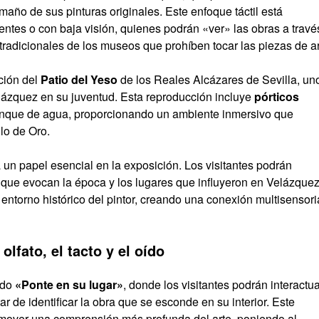
amaño de sus pinturas originales. Este enfoque táctil está
tes o con baja visión, quienes podrán «ver» las obras a travé
 tradicionales de los museos que prohíben tocar las piezas de ar
ción del
Patio del Yeso
de los Reales Alcázares de Sevilla, un
elázquez en su juventud. Esta reproducción incluye
pórticos
nque de agua, proporcionando un ambiente inmersivo que
glo de Oro.
 un papel esencial en la exposición. Los visitantes podrán
 que evocan la época y los lugares que influyeron en Velázquez
 entorno histórico del pintor, creando una conexión multisensori
olfato, el tacto y el oído
ado
«Ponte en su lugar»
, donde los visitantes podrán interactu
tar de identificar la obra que se esconde en su interior. Este
romover una comprensión más profunda del arte, poniendo al