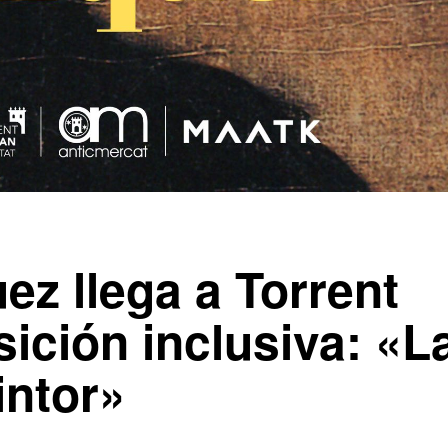
ez llega a Torrent
ición inclusiva: «L
intor»