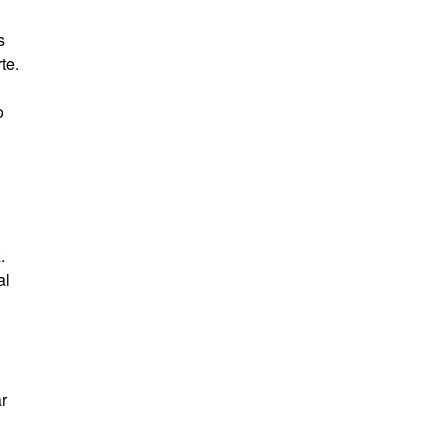
s
te.
o
.
al
ar