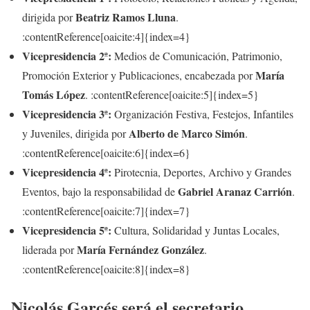
Beatriz Ramos Lluna
dirigida por
.
:contentReference[oaicite:4]{index=4}
Vicepresidencia 2ª:
Medios de Comunicación, Patrimonio,
María
Promoción Exterior y Publicaciones, encabezada por
Tomás López
. :contentReference[oaicite:5]{index=5}
Vicepresidencia 3ª:
Organización Festiva, Festejos, Infantiles
Alberto de Marco Simón
y Juveniles, dirigida por
.
:contentReference[oaicite:6]{index=6}
Vicepresidencia 4ª:
Pirotecnia, Deportes, Archivo y Grandes
Gabriel Aranaz Carrión
Eventos, bajo la responsabilidad de
.
:contentReference[oaicite:7]{index=7}
Vicepresidencia 5ª:
Cultura, Solidaridad y Juntas Locales,
María Fernández González
liderada por
.
:contentReference[oaicite:8]{index=8}
Nicolás Garcés será el secretario