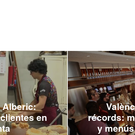
 Alberic:
Valènc
 clientes en
récords: m
nta
y menús 