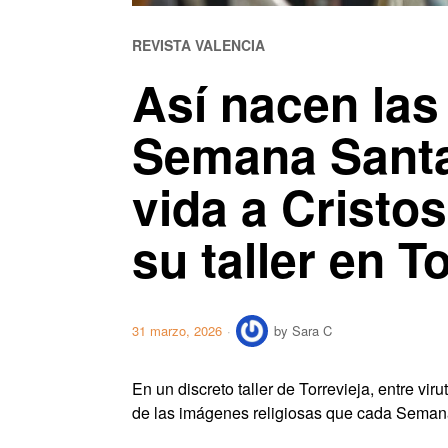
REVISTA VALENCIA
Así nacen la
Semana Santa:
vida a Cristo
su taller en T
31 marzo, 2026
by
Sara C
En un discreto taller de Torrevieja, entre v
de las imágenes religiosas que cada Semana