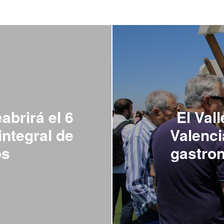
abrirá el 6
El Val
integral de
Valenci
os
gastron