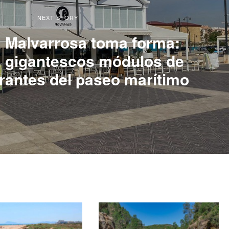
NEXT STORY
 Malvarrosa toma forma:
s gigantescos módulos de
urantes del paseo marítimo