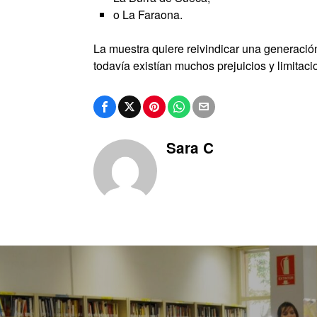
o La Faraona.
La muestra quiere reivindicar una generación
todavía existían muchos prejuicios y limitaci
Sara C