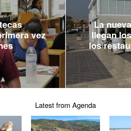
otecas
La nueva
primera vez
llegan lo
nes
los resta
Latest from Agenda