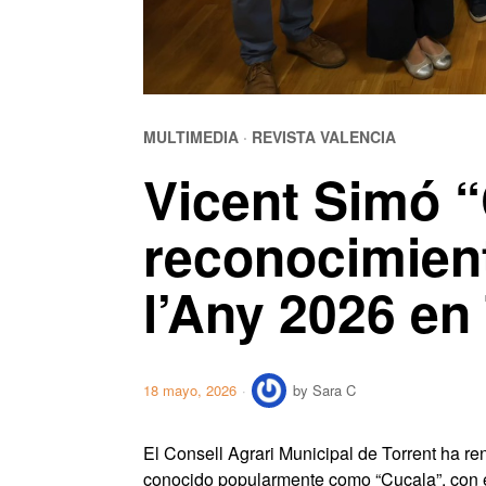
MULTIMEDIA
·
REVISTA VALENCIA
Vicent Simó “
reconocimient
l’Any 2026 en
18 mayo, 2026
by
Sara C
El Consell Agrari Municipal de Torrent ha r
conocido popularmente como “Cucala”, con e