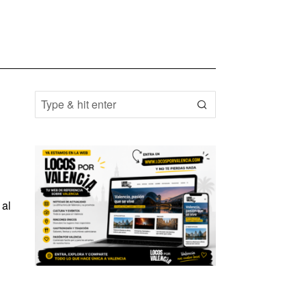
:
 al