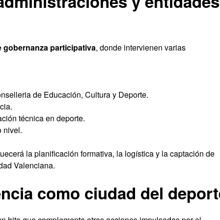
administraciones y entidades
 gobernanza participativa
, donde intervienen varias
onselleria de Educación, Cultura y Deporte.
cia.
ación técnica en deporte.
 nivel.
ecerá la planificación formativa, la logística y la captación de
idad Valenciana.
ència como ciudad del deport
un hito que complementa otras acciones impulsadas por el