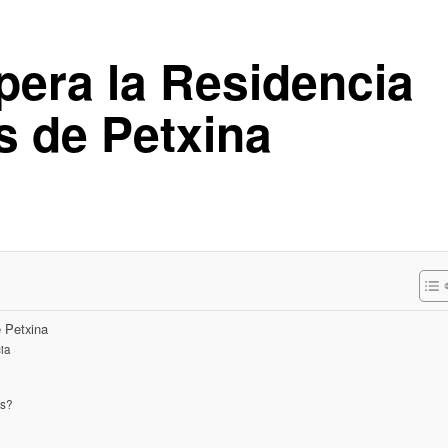
pera la Residencia
s de Petxina
e Petxina
cia
as?