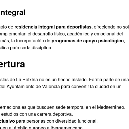
ntegral
mplo de
residencia integral para deportistas
, ofreciendo no so
complementan el desarrollo físico, académico y emocional del
emás, la incorporación de
programas de apoyo psicológico
,
ífica para cada disciplina.
ertura
stas de La Petxina no es un hecho aislado. Forma parte de una
del Ayuntamiento de València para convertir la ciudad en un
ternacionales que busquen sede temporal en el Mediterráneo.
studios con una carrera deportiva.
clusivo
para personas con diversidad funcional.
s
en el ámbito europeo e iberoamericano.