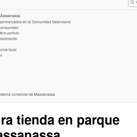
 Massanassa
supermercados en la Comunidad Valenciana
l consumidor
ibrio perfecto
crecimiento
omía local
na
osistema comercial de Massanassa
a tienda en parque
assanassa