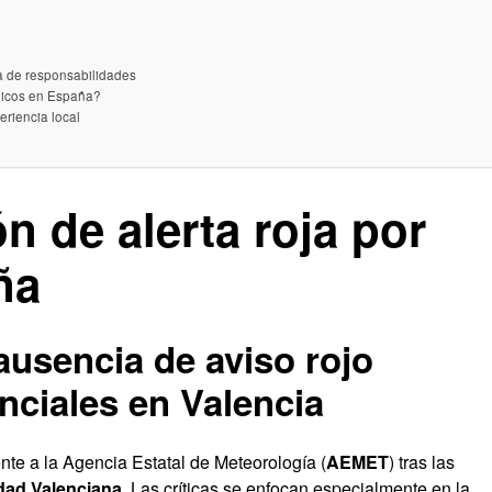
a de responsabilidades
ógicos en España?
eriencia local
ón de alerta roja por
ña
ausencia de aviso rojo
enciales en Valencia
te a la Agencia Estatal de Meteorología (
AEMET
) tras las
idad Valenciana
. Las críticas se enfocan especialmente en la