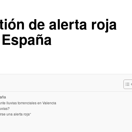
tión de alerta roja
n España
paña
nte lluvias torrenciales en Valencia
uvias?
rse una alerta roja”