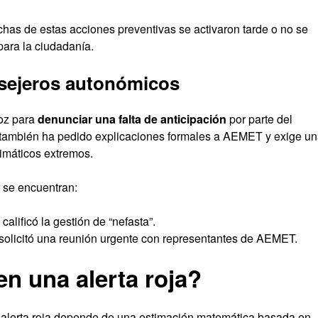
chas de estas acciones preventivas se activaron tarde o no se
para la ciudadanía.
onsejeros autonómicos
voz para
denunciar una falta de anticipación
por parte del
a también ha pedido explicaciones formales a AEMET y exige u
limáticos extremos.
r se encuentran:
calificó la gestión de “nefasta”.
 solicitó una reunión urgente con representantes de AEMET.
en una alerta roja?
a alerta roja depende de una estimación matemática basada en