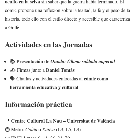
oculto en la selva
sin saber que la guerra había terminado. El
cómic propone una reflexión sobre la lealtad, la fe y el peso de la
historia, todo ello con el estilo directo y accesible que caracteriza
a Golfe.
Actividades en las Jornadas
Presentación de
📚
Onoda: Último soldado imperial
Daniel Tomás
✍️ Firmas junto a
cómic como
🗣️ Charlas y actividades enfocadas al
herramienta educativa y cultural
Información práctica
Centre Cultural La Nau – Universitat de València
📍
🚇 Metro:
Colón
o
Xàtiva
(L3, L5, L9)
🚌 EMT: Líneas 6, 11, 26, 31, 70