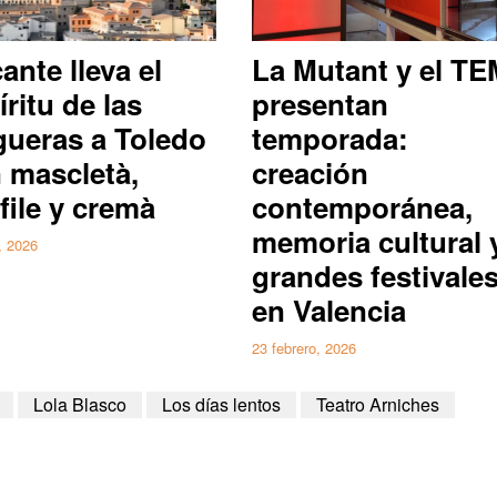
cante lleva el
La Mutant y el T
íritu de las
presentan
ueras a Toledo
temporada:
 mascletà,
creación
file y cremà
contemporánea,
memoria cultural 
l, 2026
grandes festivale
en Valencia
23 febrero, 2026
Lola Blasco
Los días lentos
Teatro Arniches