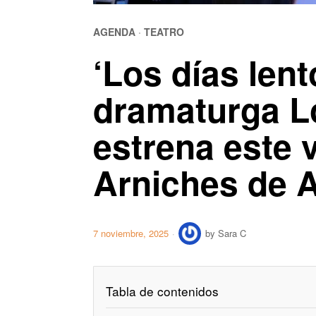
AGENDA
·
TEATRO
‘Los días lent
dramaturga Lo
estrena este v
Arniches de A
7 noviembre, 2025
by
Sara C
Tabla de contenidos