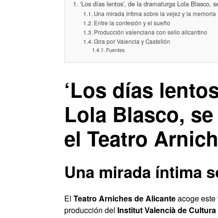
‘Los días lentos’, de la dramaturga Lola Blasco, s
Una mirada íntima sobre la vejez y la memoria
Entre la confesión y el sueño
Producción valenciana con sello alicantino
Gira por Valencia y Castellón
Fuentes
‘Los días lentos
Lola Blasco, se
el Teatro Arnic
Una mirada íntima s
El
Teatro Arniches de Alicante
acoge este 
producción del
Institut Valencià de Cultura