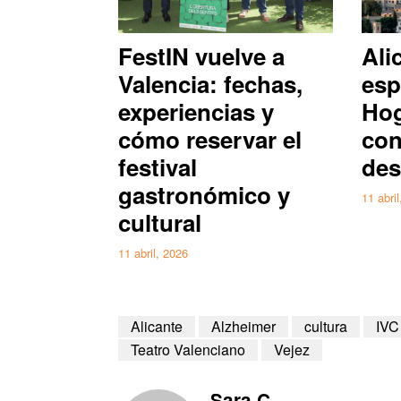
FestIN vuelve a
Ali
Valencia: fechas,
esp
experiencias y
Hog
cómo reservar el
con
festival
des
gastronómico y
11 abri
cultural
11 abril, 2026
Alicante
Alzheimer
cultura
IVC
Teatro Valenciano
Vejez
Sara C