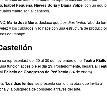
o, Isabel Requena, Nieves Soria
y
Diana Volpe
, con un equip
cuales cuatro son alicantinos.
 IVC,
María José Mora
, destacó que
Los días lentos
“aborda te
ejez y los cuidados, y lo hace con una estructura de producció
mas de trabajo”.
Castellón
ra se representará del 20 al 30 de noviembre en el
Teatro Rialto
 una función accesible el día 29. Posteriormente, llegará al
Teat
 al
Palacio de Congresos de Peñíscola
(24 de enero).
va,
‘Los días lentos’
se presenta como una obra que invita a
oria y la búsqueda de consuelo a través del arte.