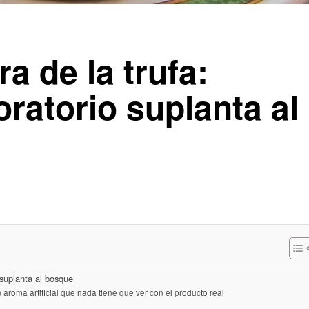
a de la trufa:
oratorio suplanta al
 suplanta al bosque
aroma artificial que nada tiene que ver con el producto real