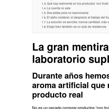
Qué hay realmente en los productos “con trufa
La cuenta no sale
Dos pistas para no equivocarse
El daño colateral: el desprecio al trabajo del tr
La solución es sencilla: menos cantidad, más 
Elegir bien también es un acto de resistencia
La gran mentira
laboratorio sup
Durante años hemos 
aroma artificial que
producto real
No es un pecado comprar productos “con truf