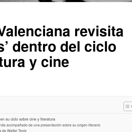
Valenciana revisita
’ dentro del ciclo
tura y cine
n su ciclo sobre cine y literatura
ande acompañado de una presentación sobre su origen literario
a de Walter Tevis