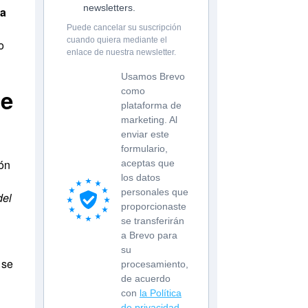
newsletters.
ra
Puede cancelar su suscripción
cuando quiera mediante el
o
enlace de nuestra newsletter.
Usamos Brevo
de
como
plataforma de
marketing. Al
enviar este
formulario,
ión
aceptas que
los datos
personales que
del
proporcionaste
se transferirán
a Brevo para
su
 se
procesamiento,
de acuerdo
con
la Política
de privacidad