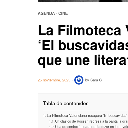
AGENDA
·
CINE
La Filmoteca 
‘El buscavidas
que une litera
25 noviembre, 2025
by
Sara C
Tabla de contenidos
La Filmoteca Valenciana recupera ‘El buscavidas’ e
Un clásico de Rossen regresa a la pantalla gr
Una presentación para profundizar en la novel