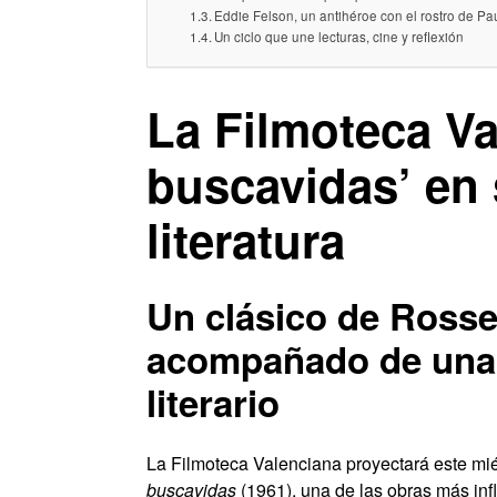
Eddie Felson, un antihéroe con el rostro de 
Un ciclo que une lecturas, cine y reflexión
La Filmoteca Va
buscavidas’ en 
literatura
Un clásico de Rosse
acompañado de una 
literario
La Filmoteca Valenciana proyectará este mié
buscavidas
(1961), una de las obras más infl