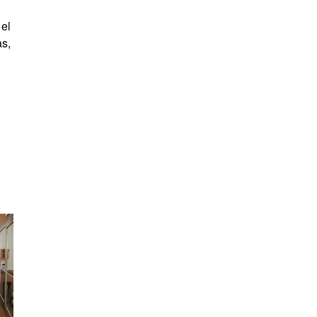
 el
as,