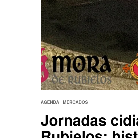
AGENDA
·
MERCADOS
Jornadas cid
Rubielos: hist