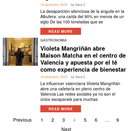
18 diciembre, 2025
by
Sara C
La desaparición silenciosa de la anguila en la
Albufera: una caída del 90% en menos de un
siglo De las 100 toneladas que se
READ MORE
GASTRONOMIA
Violeta Mangriñán abre
Maison Matcha en el centro de
Valencia y apuesta por el té
como experiencia de bienestar
16 diciembre, 2025
by
Sara C
La influencer valenciana Violeta Mangriñán
abre una cafetería en pleno centro de
Valencia Las redes sociales ya no son el
único escaparate para muchas
READ MORE
Previous
1
2
3
4
5
6
…
9
Next